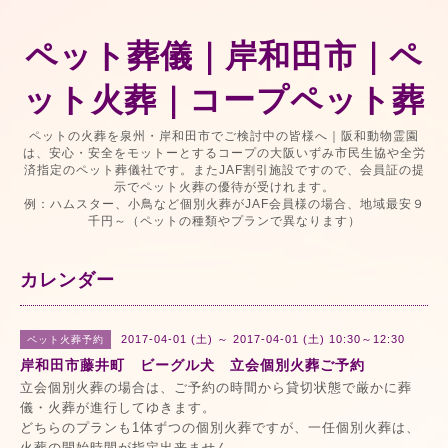
ペット葬儀｜岸和田市｜ペ
ット火葬｜コープペット葬
ペットの火葬を泉州・岸和田市でご検討中の皆様へ｜阪和動物霊園
は、安心・安全をモットーとするコープの大阪いずみ市民生協や全労
済指定のペット葬儀社です。またJAF割引施設ですので、会員証の提
示でペット火葬の優待が受けれます。
例：ハムスター、小鳥など個別火葬がJAF会員様の場合、地域最安９
千円～（ペットの種類やプランで異なります）
カレンダー
2017-04-01 (土) ～ 2017-04-01 (土) 10:30～12:30
ペット火葬予約
岸和田市藤井町 ビーグル犬 立会個別火葬ご予約
立会個別火葬の場合は、ご予約の時間から貸切状態で厳かに葬
儀・火葬が進行してゆきます。
どちらのプランも1体ずつの個別火葬ですが、一任個別火葬は、
火葬の開始時間が指定出来ません。