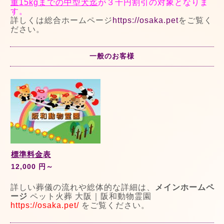
重15kgまでの中型犬迄
が３千円割引の対象となりま
す。
詳しくは総合ホームページ
https://osaka.pet
をご覧く
ださい。
一般のお客様
標準料金表
12,000 円～
詳しい葬儀の流れや総体的な詳細は、
メインホームペ
ージ
ペット火葬 大阪｜阪和動物霊園
https://osaka.pet
/
をご覧ください。