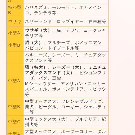
A
特小型
ハリネズミ、モルモット、オカメイン
B
コ、チンチラ等
ウサギ
ネザーランド、ロップイヤー、在来種等
ウサギ（大）
、猫、チワワ、ヨークシャ
小型A
テリア等
猫（大）
、マルチーズ、ポメラニアン、
小型B
パピヨン、トイプードル等
ペキニーズ、シーズー、ミニチュアダッ
クスフンド等
猫（特大）
、
シーズー（大）
、
ミニチュ
アダックスフンド（大）
、ビションフリ
ーゼ、パグ、豆柴
中型A
Mシュナウザー、アメリカン・コッカー
スパニエル、ボストンテリア、スピッツ
等
中型ミックス犬、フレンチブルドッグ、
中型B
柴犬、ビーグル、コーギー、シェルティ
ー等
中型ミックス犬（大）、ブルテリア、紀
中型C
州犬等
大型ミックス犬、ボーダーコリー、ダル
大型A