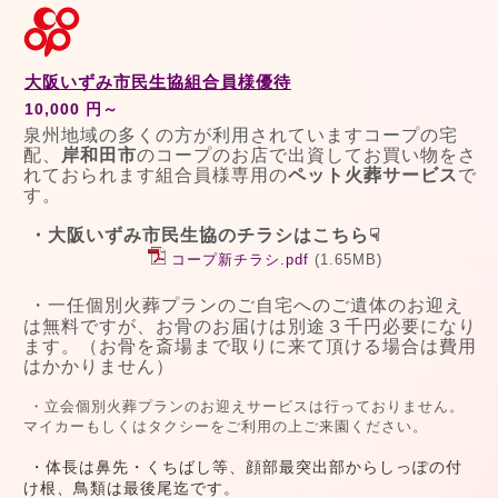
大阪いずみ市民生協組合員様優待
10,000 円～
泉州地域の多くの方が利用されていますコープの宅
配、
岸和田市
のコープのお店で出資してお買い物をさ
れておられます組合員様専用の
ペット火葬サービス
で
す。
・大阪いずみ市民生協のチラシはこちら☟
コープ新チラシ.pdf
(1.65MB)
・一任個別火葬プランのご自宅へのご遺体のお迎え
は無料ですが、お骨のお届けは別途３千円必要になり
ます。（お骨を斎場まで取りに来て頂ける場合は費用
はかかりません）
・立会個別火葬プランのお迎えサービスは行っておりません。
マイカーもしくはタクシーをご利用の上ご来園ください。
・体長は鼻先・くちばし等、顔部最突出部からしっぽの付
け根、鳥類は最後尾迄です。