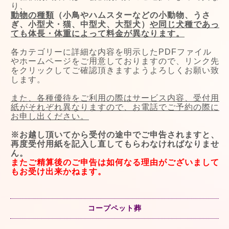
り、
動物の種類
（小鳥やハムスターなどの小動物、うさ
ぎ、小型犬・猫、中型犬、大型犬）
や同じ犬種であっ
ても体長・体重によって料金が異なります。
各カテゴリーに詳細な内容を明示したPDFファイル
やホームページをご用意しておりますので、リンク先
をクリックしてご確認頂きますようよろしくお願い致
します。
また、各種優待をご利用の際はサービス内容、受付用
紙がそれぞれ異なりますので、お電話でご予約の際に
お申し出ください。
※お越し頂いてから受付の途中でご申告されますと、
再度受付用紙を記入し直してもらわなければなりませ
ん。
またご精算後のご申告は如何なる理由がございまして
もお受け出来かねます。
コープペット葬