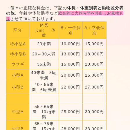
・個々の正確な料金は、下記の
体長・体重別表と動物区分表
の他、
年齢や体脂肪率など
総合的に火葬時間を算出しお見積も
させて頂いております。
り
体長
B：一任個
A：立会個
区分
（cm）・体
別
別
重
特小型A
20未満
10,000円
15,000円
特小型B
20～30未満
13,000円
18,000円
ウサギ
35未満
15,000円
20,000円
40未満 3kg
小型A
20,000円
25,000円
未満
40～55未
小型B
22,000円
27,000円
満 6kg未満
55～65未
中型A
満 10kg未
25,000円
30,000円
満
65～75未
中型B
満 15kg未
28,000円
33,000円