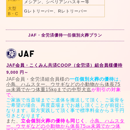
メシアン、シベリアンハスキー等
大型
Gレトリーバー、Rレトリーバー
B・C
JAF・全労済優待一任個別火葬プラン
JAF会員・こくみん共済COOP（全労済）組合員様優待
9,000 円～
JAF会員・全労済組合員様の
一任個別火葬の優待
は、
小鳥、ハムスター、ウサギなどの小動物から体長75
㎝未満でかつ体重15kgまでの中型犬迄
が割引の対象
で、
ご家族で当斎場までご遺体を搬送して頂く、ご返骨を
ご希望の場合、再度斎場までお越し頂くことが前提に
なります。双方実践して頂く事で標準料金から３千円
引きとなります。
また、
立会個別火葬の優待も同じく
、
小鳥、ハムスタ
ー、ウサギなどの小動物から体長75㎝未満でかつ体