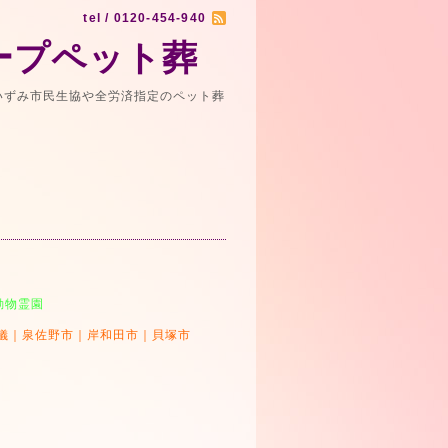
tel / 0120-454-940
ープペット葬
いずみ市民生協や全労済指定のペット葬
）
動物霊園
儀｜泉佐野市｜岸和田市｜貝塚市
】