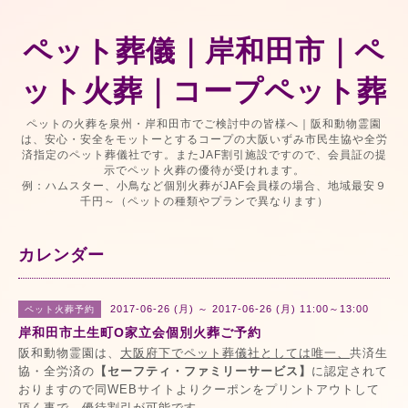
ペット葬儀｜岸和田市｜ペ
ット火葬｜コープペット葬
ペットの火葬を泉州・岸和田市でご検討中の皆様へ｜阪和動物霊園
は、安心・安全をモットーとするコープの大阪いずみ市民生協や全労
済指定のペット葬儀社です。またJAF割引施設ですので、会員証の提
示でペット火葬の優待が受けれます。
例：ハムスター、小鳥など個別火葬がJAF会員様の場合、地域最安９
千円～（ペットの種類やプランで異なります）
カレンダー
2017-06-26 (月) ～ 2017-06-26 (月) 11:00～13:00
ペット火葬予約
岸和田市土生町O家立会個別火葬ご予約
阪和動物霊園は、
大阪府下でペット葬儀社としては唯一、
共済生
協・全労済の
【セーフティ・ファミリーサービス】
に認定されて
おりますので同WEBサイトよりクーポンをプリントアウトして
頂く事で、優待割引が可能です。