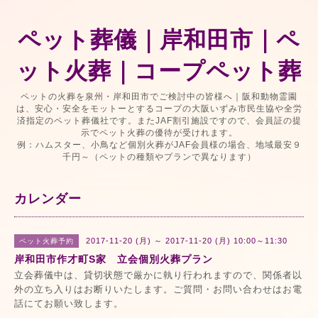
ペット葬儀｜岸和田市｜ペ
ット火葬｜コープペット葬
ペットの火葬を泉州・岸和田市でご検討中の皆様へ｜阪和動物霊園
は、安心・安全をモットーとするコープの大阪いずみ市民生協や全労
済指定のペット葬儀社です。またJAF割引施設ですので、会員証の提
示でペット火葬の優待が受けれます。
例：ハムスター、小鳥など個別火葬がJAF会員様の場合、地域最安９
千円～（ペットの種類やプランで異なります）
カレンダー
2017-11-20 (月) ～ 2017-11-20 (月) 10:00～11:30
ペット火葬予約
岸和田市作才町S家 立会個別火葬プラン
立会葬儀中は、貸切状態で厳かに執り行われますので、関係者以
外の立ち入りはお断りいたします。ご質問・お問い合わせはお電
話にてお願い致します。