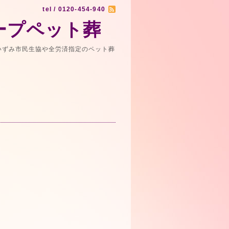
tel / 0120-454-940
ープペット葬
いずみ市民生協や全労済指定のペット葬
）