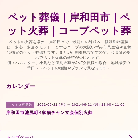
ペット葬儀｜岸和田市｜ペ
ット火葬｜コープペット葬
ペットの火葬を泉州・岸和田市でご検討中の皆様へ｜阪和動物霊園
は、安心・安全をモットーとするコープの大阪いずみ市民生協や全労
済指定のペット葬儀社です。またJAF割引施設ですので、会員証の提
示でペット火葬の優待が受けれます。
例：ハムスター、小鳥など個別火葬がJAF会員様の場合、地域最安９
千円～（ペットの種類やプランで異なります）
カレンダー
2021-06-21 (月) ～ 2021-06-21 (月) 19:00～21:00
ペット火葬予約
岸和田市池尻町K家猫チャン立会個別火葬
トップページ