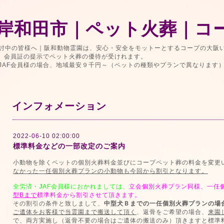
岸和田市｜ペット火葬｜コ
討中の皆様へ｜阪和動物霊園は、安心・安全をモットーとするコープの大阪
で、会員証の提示でペット火葬の優待が受けれます。
JAF会員様の場合、地域最安９千円～（ペットの種類やプランで異なります
インフォメーション
2022-06-10 02:00:00
標準料金などの一部改定のご案内
小動物を除くペットの個別火葬料金並びにコープペット葬の料金を変更
なかった一任個別火葬プランの小動物も今回から割引となります。
全労済・JAF会員様におかれましては、
立会個別火葬プラン同様、一任
型Bまで
標準料金から割引させて頂きます。
その割引の条件と致しまして、
中型犬Ｂまでの一任個別火葬プランの場
ご遺体をお客様で当霊園まで搬送して頂く
、返骨をご希望の場合、
来園
で、両方実施し（返骨不要の場合はご遺体の搬送のみ）頂きますと標準